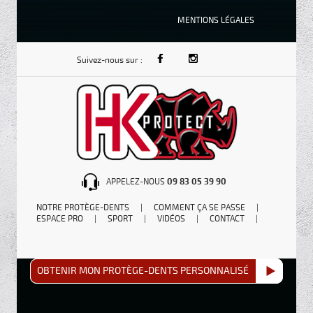
MENTIONS LÉGALES
Suivez-nous sur :
APPELEZ-NOUS
09 83 05 39 90
NOTRE PROTÈGE-DENTS
|
COMMENT ÇA SE PASSE
|
ESPACE PRO
|
SPORT
|
VIDÉOS
|
CONTACT
|
OBTENIR MON PROTÈGE-DENTS PERSONNALISÉ