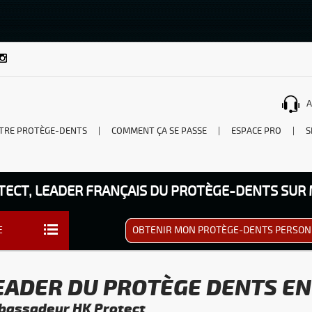
A
TRE PROTÈGE-DENTS
|
COMMENT ÇA SE PASSE
|
ESPACE PRO
|
S
TECT, LEADER FRANÇAIS DU PROTÈGE-DENTS SUR
E
OBTENIR MON PROTÈGE-DENTS PERSON
LEADER DU PROTÈGE DENTS E
bassadeur HK Protect