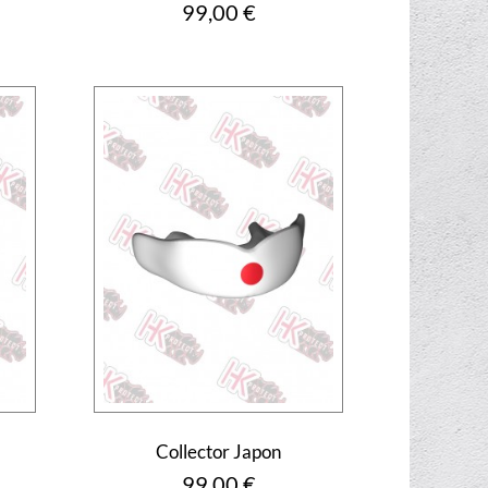
Prix
99,00 €
Collector Japon
Prix
99,00 €