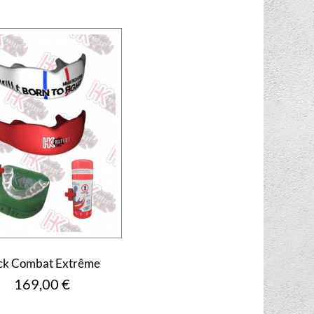
ck Combat Extrême
Prix
169,00 €