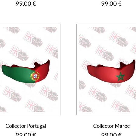
Prix
Prix
99,00 €
99,00 €
Collector Portugal
Collector Maroc
Prix
Prix
99,00 €
99,00 €