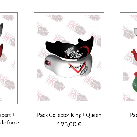
xpert +
Pack Collector King + Queen
Pa
 de force
Prix
198,00 €