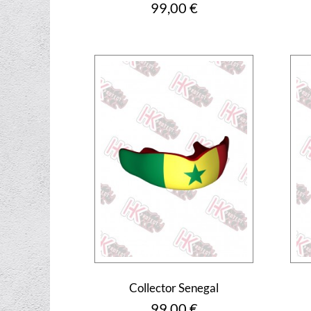
Prix
99,00 €
Collector Senegal
Prix
99,00 €