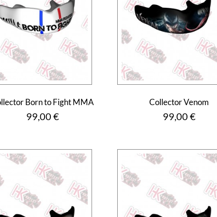
llector Born to Fight MMA
Collector Venom
Prix
Prix
99,00 €
99,00 €