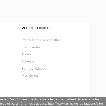
VOTRE COMPTE
Informations personnelles
Commandes
Avoirs
Adresses
Bons de réduction
Mes alertes
necté. Ces Cookies (petits fichiers texte) permettent de suivre votre
lus et paramétrer les traceurs: http://www.cnil.fr/vos-obligations/sites-