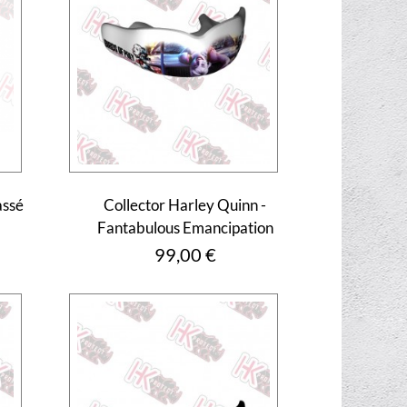
assé
Collector Harley Quinn -
Fantabulous Emancipation
Prix
99,00 €