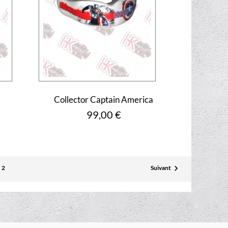
Collector Captain America
Prix
99,00 €

2
Suivant