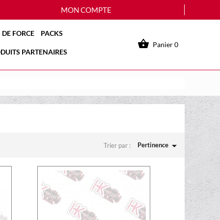
MON COMPTE
 DE FORCE
PACKS

Panier
0
DUITS PARTENAIRES

Pertinence
Trier par :