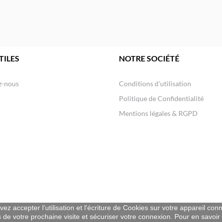
TILES
NOTRE SOCIÉTÉ
z-nous
Conditions d'utilisation
Politique de Confidentialité
Mentions légales & RGPD
ez accepter l’utilisation et l'écriture de Cookies sur votre appareil con
s de votre prochaine visite et sécuriser votre connexion. Pour en savoir p