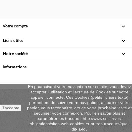

Votre compte

Liens utiles

Notre société
Informations
En poursuivant votre navigation sur ce site, vous devez
accepter l’utilisation et l'écriture de Cookies sur votre
appareil connecté. Ces Cookies (petits fichiers texte)
permettent de suivre votre navigation, actualiser votre
J'accepte
panier, vous reconnaitre lors de votre prochaine visite et
sécuriser votre connexion. Pour en savoir plus et
paramétrer les traceurs: http://www.cnil.fr/vos-
obligations/sites-web-cookies-et-autres-traceurs/que-
dit-la-loi/