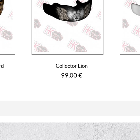
rd
Collector Lion
Prix
99,00 €