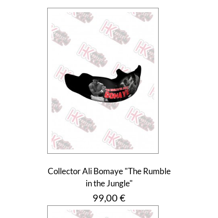
Collector Ali Bomaye "The Rumble
in the Jungle"
Prix
99,00 €