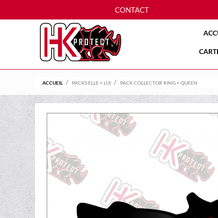
CONTACT
ACC
CART
ACCUEIL
PACKS ELLE + LUI
PACK COLLECTOR KING + QUEEN