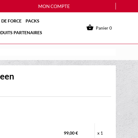
MON COMPTE
 DE FORCE
PACKS

Panier
0
DUITS PARTENAIRES
ueen
99,00 €
x 1