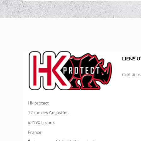
LIENS U
Contacte
Hk protect
17 rue des Augustins
63190 Lezoux
France