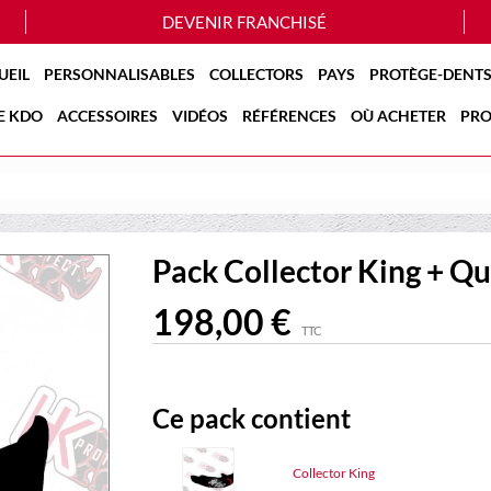
DEVENIR FRANCHISÉ
UEIL
PERSONNALISABLES
COLLECTORS
PAYS
PROTÈGE-DENTS
E KDO
ACCESSOIRES
VIDÉOS
RÉFÉRENCES
OÙ ACHETER
PRO
Pack Collector King + Q
198,00 €
TTC
Ce pack contient
Collector King