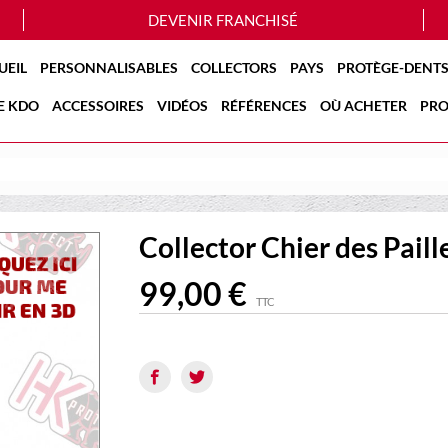
DEVENIR FRANCHISÉ
UEIL
PERSONNALISABLES
COLLECTORS
PAYS
PROTÈGE-DENTS
E KDO
ACCESSOIRES
VIDÉOS
RÉFÉRENCES
OÙ ACHETER
PRO
Collector Chier des Paill
99,00 €
TTC