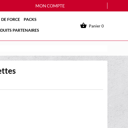
MON COMPTE
 DE FORCE
PACKS

Panier
0
DUITS PARTENAIRES
ettes