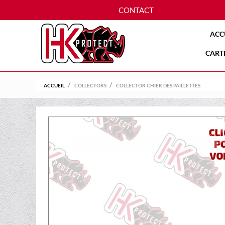
CONTACT
ACC
CART
ACCUEIL
COLLECTORS
COLLECTOR CHIER DES PAILLETTES