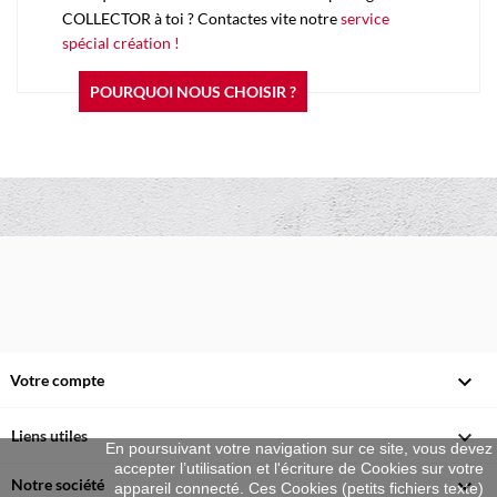
COLLECTOR à toi ? Contactes vite notre
service
spécial création !
POURQUOI NOUS CHOISIR ?

Votre compte

Liens utiles
En poursuivant votre navigation sur ce site, vous devez
accepter l’utilisation et l'écriture de Cookies sur votre

Notre société
appareil connecté. Ces Cookies (petits fichiers texte)